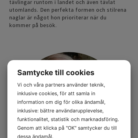
tävlingar runtom i landet och även tävlat
utomlands. Den perfekta formen och stilrena
naglar är något hon prioriterar när du
kommer på besök.
Samtycke till cookies
Vi och våra partners använder teknik,
inklusive cookies, för att samla in
information om dig för olika ändamål,
inklusive: bättre användarupplevelse,
funktionalitet, statistik och marknadsföring.
Genom att klicka på "OK" samtycker du till
dessa ändamål.