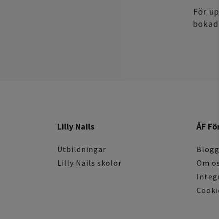
För up
bokadi
Lilly Nails
ÅF Fö
Utbildningar
Blog
Lilly Nails skolor
Om o
Integ
Cooki