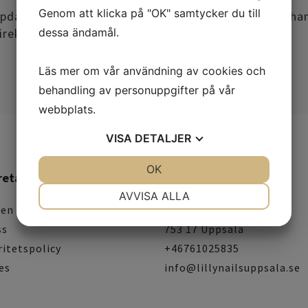
Genom att klicka på "OK" samtycker du till
pdaterade prisuppgifter och beskrivning av alla behandl
rekt (Salong A Uppsala).
dessa ändamål.
Läs mer om vår användning av cookies och
behandling av personuppgifter på vår
webbplats.
VISA
DETALJER
JA
NEJ
OK
JA
NEJ
retag
Kontakt
NÖDVÄNDIG
INSTÄLLNINGAR
AVVISA ALLA
gen
Tullgarnsgatan 17
JA
NEJ
JA
NEJ
ss
753 17 Uppsala
MARKNADSFÖRING
STATISTIK
ritetspolicy
+46761025835
es
info@lillynailsuppsala.se