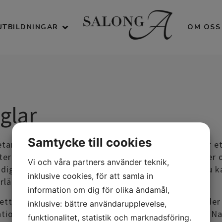
UTBILDNINGAR
OM OSS
glar
Samtycke till cookies
etar med Lilly Nails gelé och gelpolish. Lilly Nails är
eras med nyheter regelbundet och följer alla regler 
Vi och våra partners använder teknik,
dig trygg med materialet du har på dina naglar. Du k
inklusive cookies, för att samla in
rlängning med tippar eller mall.
information om dig för olika ändamål,
 ett stort utbud av färger och glitter m.m. Vi erbjud
inklusive: bättre användarupplevelse,
ation kan du titta in på vår facebook (Salong A och Nai
funktionalitet, statistik och marknadsföring.